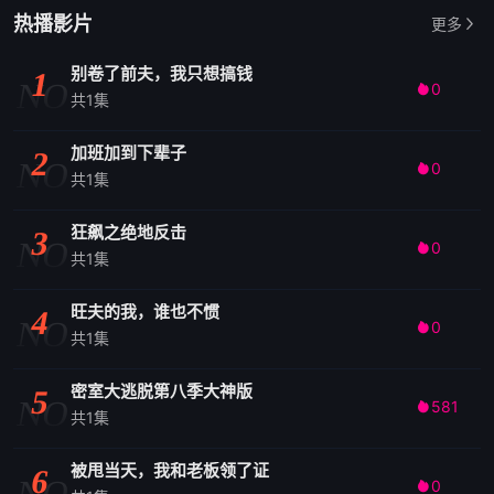
热播影片
更多
别卷了前夫，我只想搞钱
1
NO
0

共1集
加班加到下辈子
2
NO
0

共1集
狂飙之绝地反击
3
NO
0

共1集
旺夫的我，谁也不惯
4
NO
0

共1集
密室大逃脱第八季大神版
5
NO
581

共1集
被甩当天，我和老板领了证
6
NO
0
