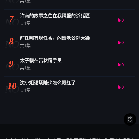
共1集
许南的故事之住在我隔壁的杀猪匠
7
NO
0

共1集
前任哪有现任香，闪婚老公挑大梁
8
NO
0

共1集
太子栽在告状精手里
9
NO
0

共1集
沈小姐退场陆少怎么眼红了
10
NO
0

共1集
