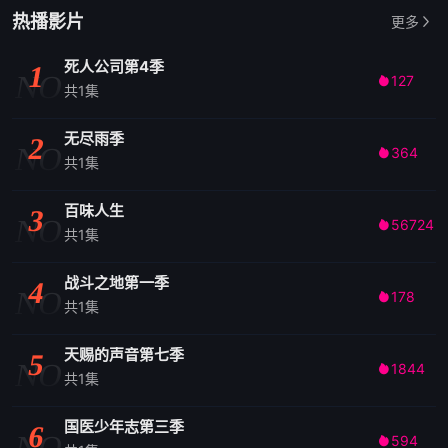
热播影片
更多
死人公司第4季
1
NO
127

共1集
无尽雨季
2
NO
364

共1集
百味人生
3
NO
56724

共1集
战斗之地第一季
4
NO
178

共1集
天赐的声音第七季
5
NO
1844

共1集
国医少年志第三季
6
NO
594
