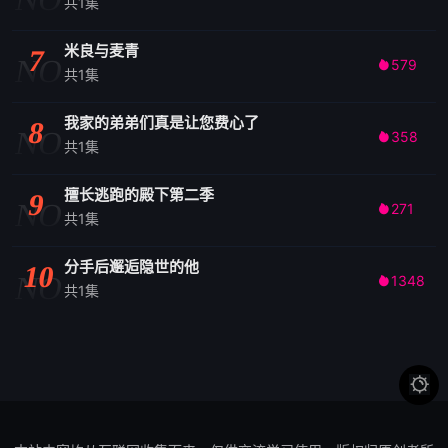
共1集
米良与麦青
7
NO
579

共1集
我家的弟弟们真是让您费心了
8
NO
358

共1集
擅长逃跑的殿下第二季
9
NO
271

共1集
分手后邂逅隐世的他
10
NO
1348

共1集
