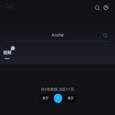
0
视频
共0条数据,当前1/1页
首页
1
尾页