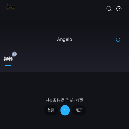
0
视频
共0条数据,当前1/1页
首页
1
尾页