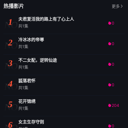
热播影片
更多
夫君复活我的路上有了心上人
1
NO
0

共1集
冷冰冰的帝尊
2
NO
0

共1集
不二女配，逆转仙途
3
NO
0

共1集
狐落君怀
4
NO
0

共1集
花开锦绣
5
NO
204

共1集
女主生存守则
6
NO
0
