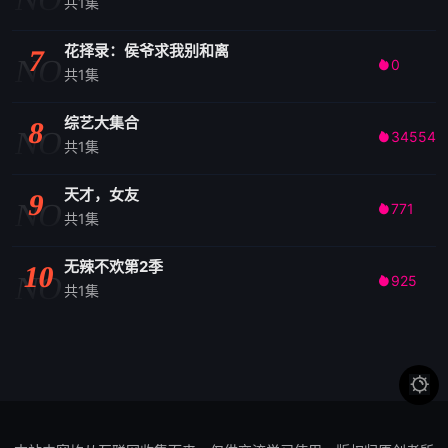
共1集
花择录：侯爷求我别和离
7
NO
0

共1集
综艺大集合
8
NO
34554

共1集
天才，女友
9
NO
771

共1集
无辣不欢第2季
10
NO
925

共1集
