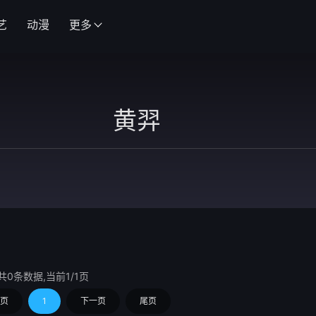
艺
动漫
更多
共0条数据,当前1/1页
页
1
下一页
尾页