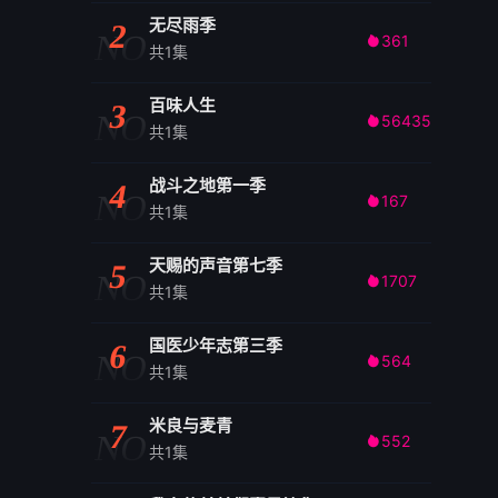
无尽雨季
2
NO
361

共1集
百味人生
3
NO
56435

共1集
战斗之地第一季
4
NO
167

共1集
天赐的声音第七季
5
NO
1707

共1集
国医少年志第三季
6
NO
564

共1集
米良与麦青
7
NO
552

共1集