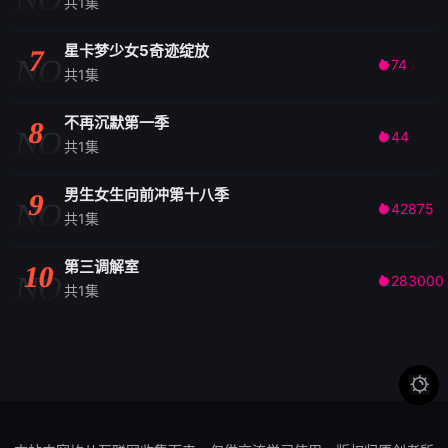
共1集
星卡梦少女5奇迹绽放
7
NO
74

共1集
不再沉默第一季
8
NO
44

共1集
男生女生向前冲第十八季
9
NO
42875

共1集
第三调解室
10
NO
283000

共1集
