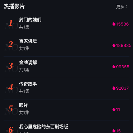
热播影片
更多
射门的她们
1
NO
15536

共1集
百家讲坛
2
NO
189835

共1集
金牌调解
3
NO
99355

共1集
传奇故事
4
NO
92037

共1集
眼眸
5
NO
11

共1集
我心里危险的东西剧场版
6
NO
15
