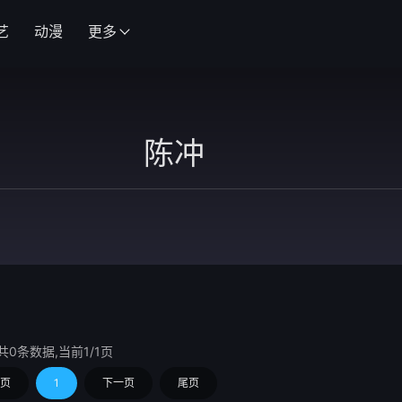
艺
动漫
更多
共0条数据,当前1/1页
页
1
下一页
尾页