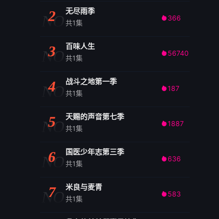
无尽雨季
2
NO
366

共1集
百味人生
3
NO
56740

共1集
战斗之地第一季
4
NO
187

共1集
天赐的声音第七季
5
NO
1887

共1集
国医少年志第三季
6
NO
636

共1集
米良与麦青
7
NO
583

共1集