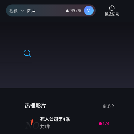
视频
排行榜

播放记录
热播影片
更多
死人公司第4季
1
NO
174

共1集