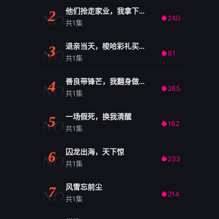
他们抢走家业，我拿下整个翡翠圈
2
NO
240

共1集
退亲当天，梭哈彩礼买猪圈
3
NO
81

共1集
善良带锋芒，我翻身做老板
4
NO
265

共1集
一场假死，换我清醒
5
NO
162

共1集
囚龙出海，天下惊
6
NO
233

共1集
风雪忘前尘
7
NO
214

共1集