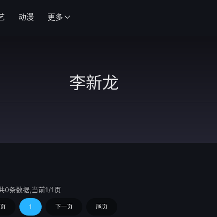
艺
动漫
更多
共0条数据,当前1/1页
页
1
下一页
尾页