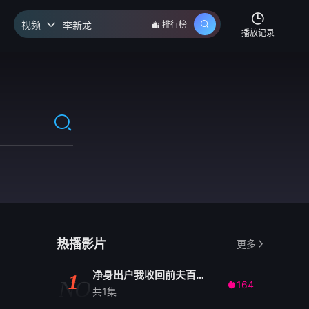
视频
排行榜

播放记录
热播影片
更多
净身出户我收回前夫百亿订单
1
NO
164

共1集