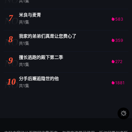
共1集
米良与麦青
7
NO
583

共1集
我家的弟弟们真是让您费心了
8
NO
359

共1集
擅长逃跑的殿下第二季
9
NO
272

共1集
分手后邂逅隐世的他
10
NO
1881

共1集
