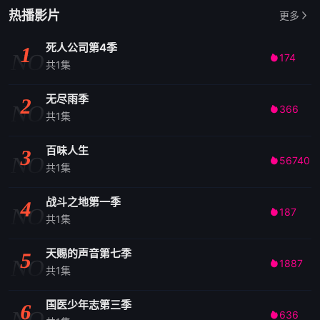
热播影片
更多
死人公司第4季
1
NO
174

共1集
无尽雨季
2
NO
366

共1集
百味人生
3
NO
56740

共1集
战斗之地第一季
4
NO
187

共1集
天赐的声音第七季
5
NO
1887

共1集
国医少年志第三季
6
NO
636
