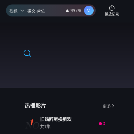
视频
排行榜

播放记录
热播影片
更多
旧婚辞尽换新欢
1
NO
0

共1集