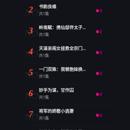
书韵良缘
2
NO
0

共1集
岭南赋：携仙邸伴太子归朝
3
NO
0

共1集
天道亲闺女拯救全宗门恋爱脑1
4
NO
0

共1集
一门双姝：我替胞妹换嫁和亲
5
NO
0

共1集
妙手为谋，甘作囚
6
NO
0

共1集
将军的娇憨小逃妻
7
NO
0

共1集