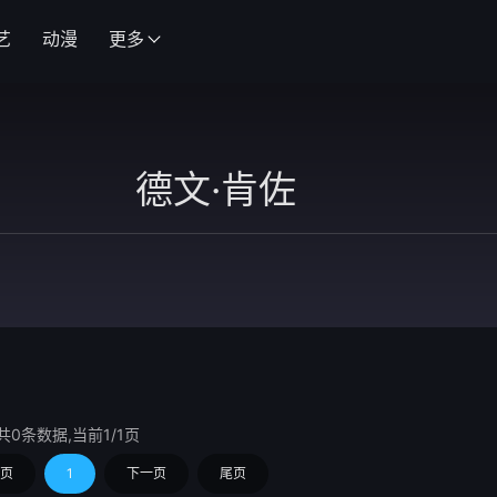
艺
动漫
更多
共0条数据,当前1/1页
页
1
下一页
尾页