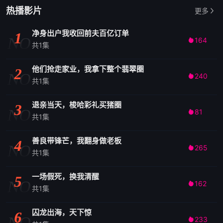
热播影片
更多
净身出户我收回前夫百亿订单
1
NO
164

共1集
他们抢走家业，我拿下整个翡翠圈
2
NO
240

共1集
退亲当天，梭哈彩礼买猪圈
3
NO
81

共1集
善良带锋芒，我翻身做老板
4
NO
265

共1集
一场假死，换我清醒
5
NO
162

共1集
囚龙出海，天下惊
6
NO
233
