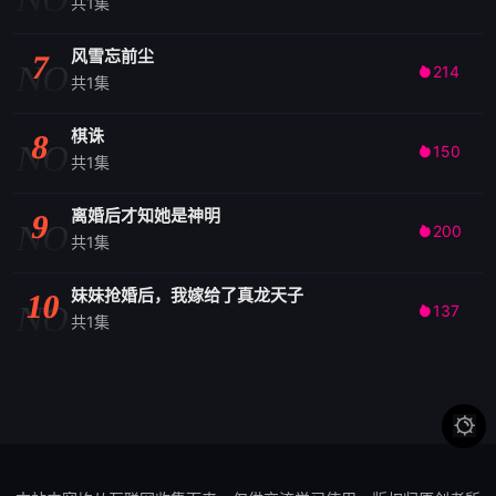
共1集
风雪忘前尘
7
NO
214

共1集
棋诛
8
NO
150

共1集
离婚后才知她是神明
9
NO
200

共1集
妹妹抢婚后，我嫁给了真龙天子
10
NO
137

共1集
