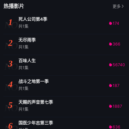
热播影片
更多
死人公司第4季
1
NO
174

共1集
无尽雨季
2
NO
366

共1集
百味人生
3
NO
56740

共1集
战斗之地第一季
4
NO
187

共1集
天赐的声音第七季
5
NO
1887

共1集
国医少年志第三季
6
NO
636
