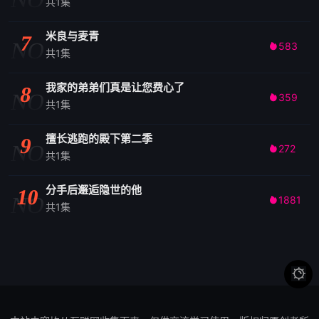
共1集
米良与麦青
7
NO
583

共1集
我家的弟弟们真是让您费心了
8
NO
359

共1集
擅长逃跑的殿下第二季
9
NO
272

共1集
分手后邂逅隐世的他
10
NO
1881

共1集
