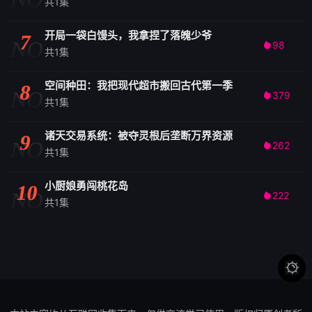
共1集
开局一袋白馒头，我拿捏了落魄少爷
7
NO
98

共1集
空间种田：我把现代超市搬回古代第一季
8
NO
379

共1集
诸天交易系统：被夺灵根后垄断万界资源
9
NO
262

共1集
小厨娘勇闯桃花岛
10
NO
222

共1集
