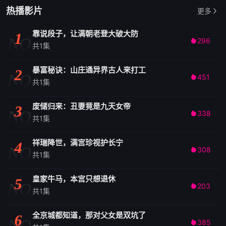
热播影片
更多
靠说段子，让满朝老登大破大防
1
NO
296

共1集
暴富秘诀：山庄通异界古人来打工
2
NO
451

共1集
废储归来：丑妻竟是九天女帝
3
NO
338

共1集
祥瑞降世，满宫珍视护长宁
4
NO
308

共1集
皇家牛马，本宫只想退休
5
NO
203

共1集
全京城都知道，那对父女是双坑了
6
NO
385
