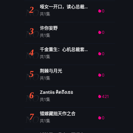
哑女一开口，读心总裁抖三抖
2
NO
0

共1集
许你妄野
3
NO
0

共1集
千金重生：心机总裁套路深
4
NO
0

共1集
荆棘与月光
5
NO
0

共1集
Zantiis คิดถึงเธอ
6
NO
421

共1集
错嫁藏拙天作之合
7
NO
0

共1集