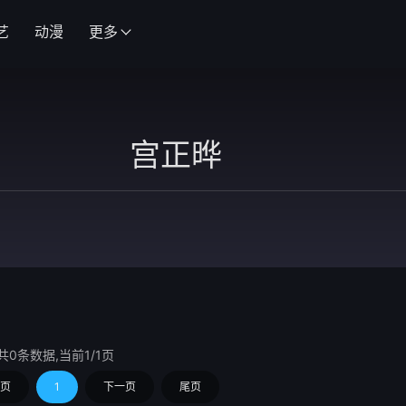
艺
动漫
更多
共0条数据,当前1/1页
页
1
下一页
尾页