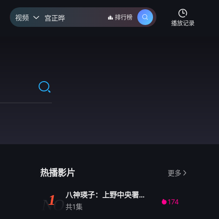
视频
排行榜

播放记录
热播影片
更多
八神瑛子：上野中央署组织犯罪对策课
1
NO
174

共1集