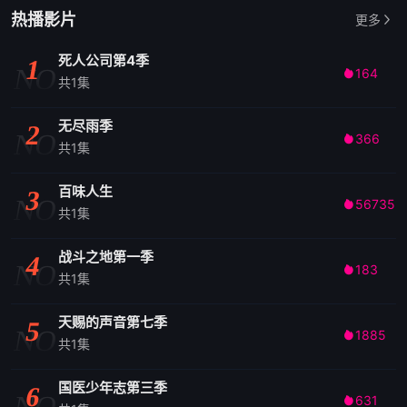
热播影片
更多
死人公司第4季
1
NO
164

共1集
无尽雨季
2
NO
366

共1集
百味人生
3
NO
56735

共1集
战斗之地第一季
4
NO
183

共1集
天赐的声音第七季
5
NO
1885

共1集
国医少年志第三季
6
NO
631
