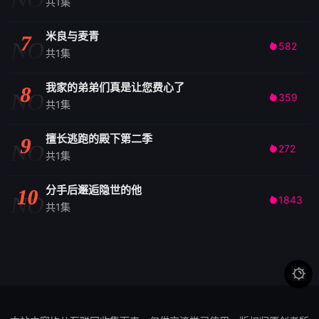
共1集
米良与麦青
7
NO
582

共1集
我家的弟弟们真是让您费心了
8
NO
359

共1集
擅长逃跑的殿下第二季
9
NO
272

共1集
分手后邂逅隐世的他
10
NO
1843

共1集
