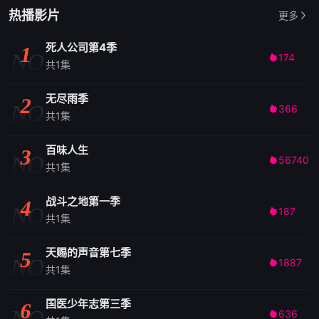
热播影片
更多
死人公司第4季
1
NO
174

共1集
无尽雨季
2
NO
366

共1集
百味人生
3
NO
56740

共1集
战斗之地第一季
4
NO
187

共1集
天赐的声音第七季
5
NO
1887

共1集
国医少年志第三季
6
NO
636
