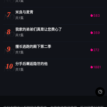
共1集
米良与麦青
7
NO
583

共1集
我家的弟弟们真是让您费心了
8
NO
359

共1集
擅长逃跑的殿下第二季
9
NO
272

共1集
分手后邂逅隐世的他
10
NO
1881

共1集
