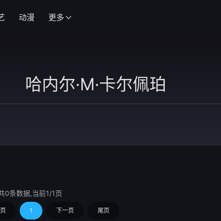
艺
动漫
更多
共0条数据,当前1/1页
页
1
下一页
尾页