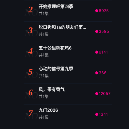
开始推理吧第四季
2
NO
6025

共1集
脱口秀和Ta的朋友们第三季
3
NO
3595

共1集
五十公里桃花坞6
4
NO
6141

共1集
心动的信号第九季
5
NO
366

共1集
风，带有香气
6
NO
12057

共1集
九门2026
7
NO
1341

共1集