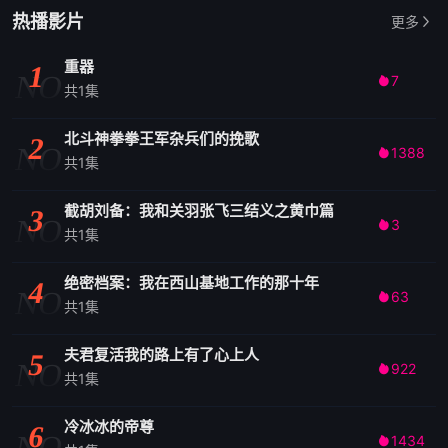
热播影片
更多
重器
1
NO
7

共1集
北斗神拳拳王军杂兵们的挽歌
2
NO
1388

共1集
截胡刘备：我和关羽张飞三结义之黄巾篇
3
NO
3

共1集
绝密档案：我在西山基地工作的那十年
4
NO
63

共1集
夫君复活我的路上有了心上人
5
NO
922

共1集
冷冰冰的帝尊
6
NO
1434
