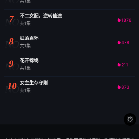
共1集
不二女配，逆转仙途
7
NO
1878

共1集
狐落君怀
8
NO
478

共1集
花开锦绣
9
NO
211

共1集
女主生存守则
10
NO
873

共1集
