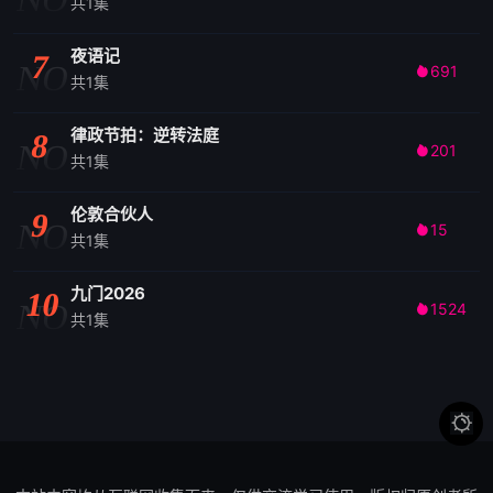
共1集
夜语记
7
NO
691

共1集
律政节拍：逆转法庭
8
NO
201

共1集
伦敦合伙人
9
NO
15

共1集
九门2026
10
NO
1524

共1集
