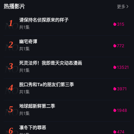
热播影片
更多
请保持名侦探原来的样子
1
NO
315

共1集
幽宅奇谭
2
NO
772

共1集
死灵法师！我即是天灾动态漫画
3
NO
13521

共1集
脱口秀和Ta的朋友们第三季
4
NO
3971

共1集
地球超新鲜第二季
5
NO
1948

共1集
凛冬下的罪恶
6
NO
474
