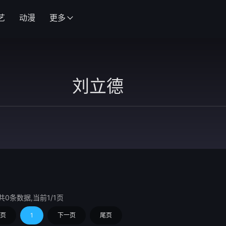
艺
动漫
更多
共0条数据,当前1/1页
页
1
下一页
尾页