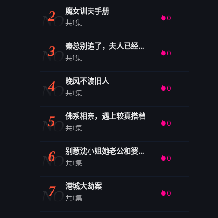
魔女训夫手册
2
NO
0

共1集
秦总别追了，夫人已经嫁人了
3
NO
0

共1集
晚风不渡旧人
4
NO
0

共1集
佛系相亲，遇上较真搭档
5
NO
0

共1集
别惹沈小姐她老公和婆婆都是狠角色
6
NO
0

共1集
港城大劫案
7
NO
0

共1集