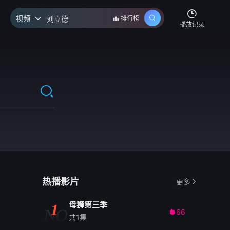
视频
排行榜

播放记录
热播影片
更多
母狮第三季
1
NO
66

共1集