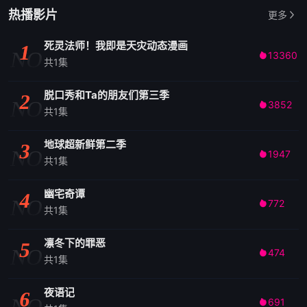
热播影片
更多
死灵法师！我即是天灾动态漫画
1
NO
13360

共1集
脱口秀和Ta的朋友们第三季
2
NO
3852

共1集
地球超新鲜第二季
3
NO
1947

共1集
幽宅奇谭
4
NO
772

共1集
凛冬下的罪恶
5
NO
474

共1集
夜语记
6
NO
691
