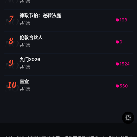
共1集
律政节拍：逆转法庭
7
NO
198

共1集
伦敦合伙人
8
NO
0

共1集
九门2026
9
NO
1524

共1集
盲盒
10
NO
560

共1集
