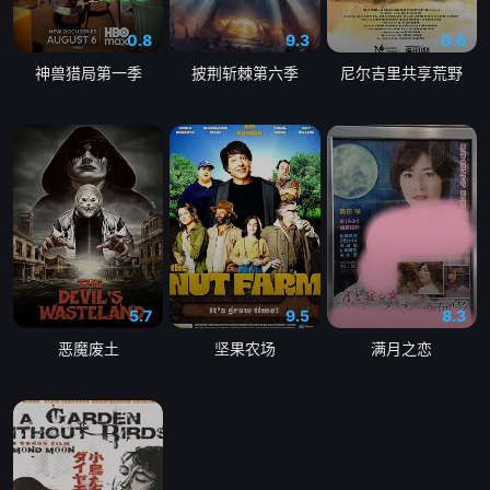
0.8
9.3
0.6
神兽猎局第一季
披荆斩棘第六季
尼尔吉里共享荒野
5.7
9.5
8.3
恶魔废土
坚果农场
满月之恋