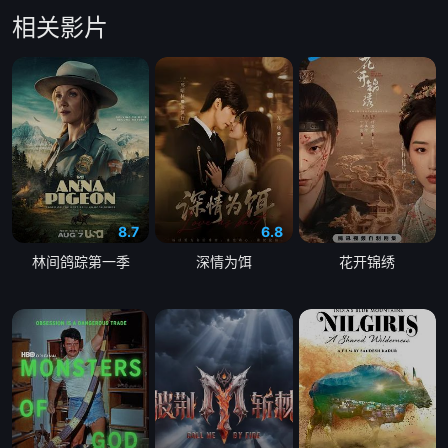
相关影片
第22集
第23集
第24集
第25集
第26集
第27集
第28集
第29集
第30集
第31集
第32集
第33集
第34集
第35集
第36集
8.7
6.8
林间鸽踪第一季
深情为饵
花开锦绣