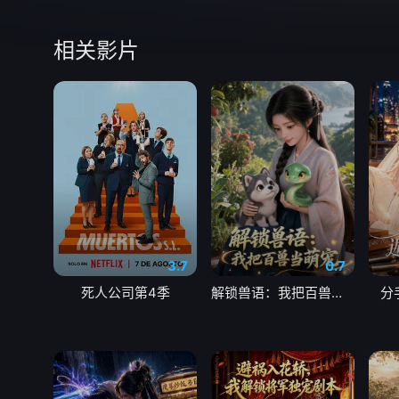
相关影片
3.7
0.7
死人公司第4季
解锁兽语：我把百兽当萌宠
分