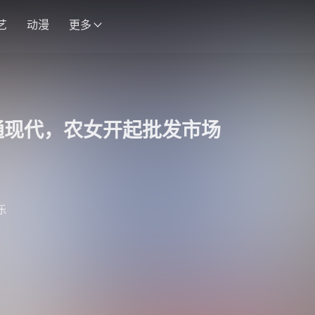
艺
动漫
更多
通现代，农女开起批发市场
乐