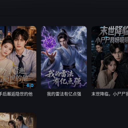
6.0
手后邂逅隐世的他
我的雷法有亿点强