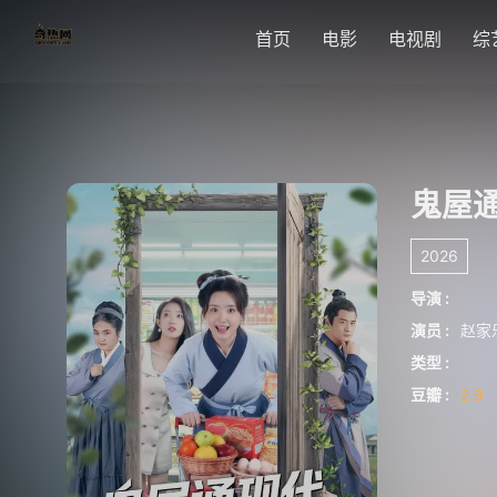
首页
电影
电视剧
综
鬼屋
2026
导演 :
演员 :
赵家
类型 :
豆瓣 :
2.9