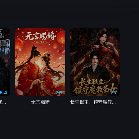
5.4
7.9
2.7
末世降临，小尸尸我呀吸吸吸
无言赐婚
长生狱主：镇守魔教圣女