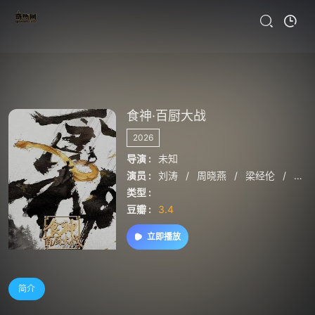
食神·百厨大战
2026
导演 :
未知
演员 :
刘涛
/
周晓燕
/
梁经伦
/
潘
类型 :
豆瓣 :
3.4
立即播放
简介