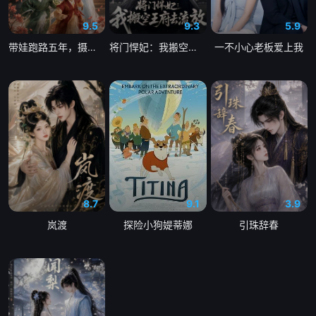
9.5
9.3
5.9
带娃跑路五年，摄政王追疯了
将门悍妃：我搬空王府去流放
一不小心老板爱上我
8.7
9.1
3.9
岚渡
探险小狗媞蒂娜
引珠辞春