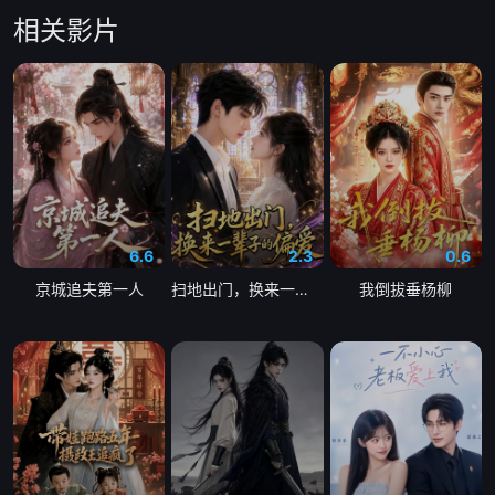
相关影片
20260723百厨干饭局
20260723下饭纯享
20260729上
20260729下
20260729抢先版
20260730百厨干饭局
20260730下饭纯享
20260805上
20260805下
20260805百厨干饭局
20260806百厨干饭局
20260806下饭纯享
6.6
2.3
0.6
京城追夫第一人
扫地出门，换来一辈子的偏爱
我倒拔垂杨柳