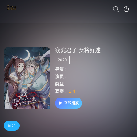
窈窕君子 女将好逑
2020
导演 :
演员 :
类型 :
豆瓣 :
2.4
立即播放
简介