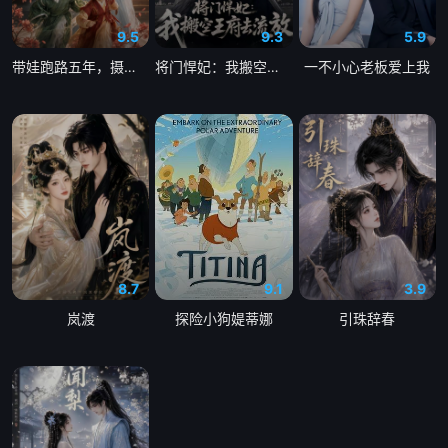
9.5
9.3
5.9
带娃跑路五年，摄政王追疯了
将门悍妃：我搬空王府去流放
一不小心老板爱上我
8.7
9.1
3.9
岚渡
探险小狗媞蒂娜
引珠辞春