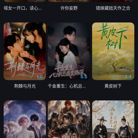
哑女一开口，读心总裁抖三抖
许你妄野
错嫁藏拙天作之合
1.0
5.5
3.4
荆棘与月光
千金重生：心机总裁套路深
黄皮树下