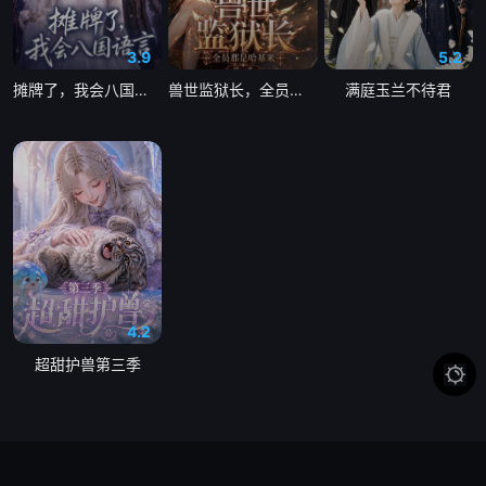
3.9
5.2
摊牌了，我会八国语言
兽世监狱长，全员都是哈基米第一季
满庭玉兰不待君
4.2
超甜护兽第三季
