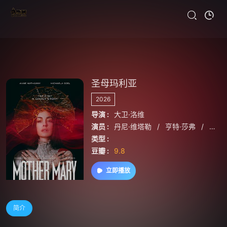
圣母玛利亚
2026
导演 :
大卫·洛维
演员 :
丹尼·维塔勒
/
亨特·莎弗
/
伊绍
类型 :
豆瓣 :
9.8
立即播放
简介