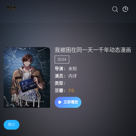
我被困在同一天一千年动态漫画
2024
导演 :
未知
演员 :
内详
类型 :
豆瓣 :
7.0
立即播放
简介