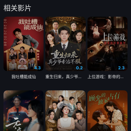
相关影片
第22集
第23集
第24集
第25集
第26集
第27集
第28集
第29集
第30集
第31集
第32集
第33集
第34集
第35集
第36集
4.3
0.2
2.3
我吐槽能成仙
重生归来，真少爷专治不服
上位游戏：影帝的特别辅导
第37集
第38集
第39集
第40集
第41集
第42集
第43集
第44集
第45集
第46集
第47集
第48集