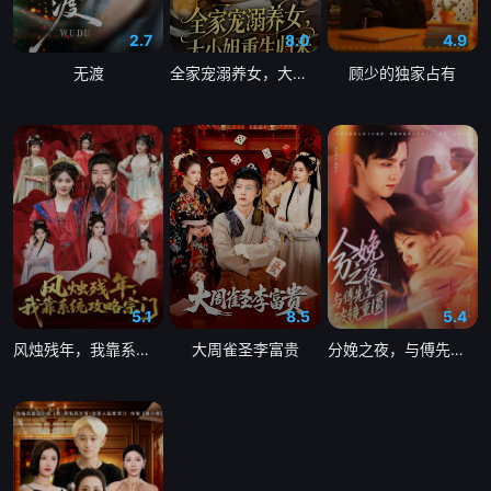
第49集
第50集
第51集
2.7
8.0
4.9
第52集
第53集
第54集
无渡
全家宠溺养女，大小姐重生归来
顾少的独家占有
第55集
第56集
第57集
第58集
第59集
第60集
第61集
第62集
第63集
第64集
第65集
第66集
第67集
第68集
第69集
5.1
8.5
5.4
风烛残年，我靠系统攻略宗门
大周雀圣李富贵
分娩之夜，与傅先生破镜重圆
第70集
第71集
第72集
第73集
第74集
第75集
第76集
第77集
第78集