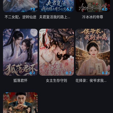
20040322期
20040323期
20040324期
7.8
5.1
4.0
20040325期
20040329期
20040330期
不二女配，逆转仙途
夫君复活我的路上有了心上人
冷冰冰的帝尊
20040331期
20040401期
20040402期
20040405期
20040406期
20040407期
20040408期
20040409期
20040412期
20040413期
20040414期
20040415期
20040416期
20040419期
20040420期
6.2
0.2
6.2
狐落君怀
女主生存守则
花择录：侯爷求我别和离
20040421期
20040422期
20040423期
20040426期
20040427期
20040428期
20040429期
20040503期
20040504期