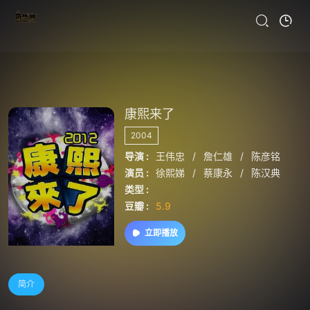
康熙来了
2004
导演 :
王伟忠
/
詹仁雄
/
陈彦铭
演员 :
徐熙娣
/
蔡康永
/
陈汉典
类型 :
豆瓣 :
5.9
立即播放
简介