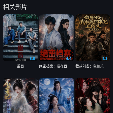
相关影片
20040211期
20040212期
20040213期
20040216期
20040217期
20040218期
20040219期
20040220期
20040223期
20040224期
20040225期
20040226期
20040227期
20040301期
20040302期
8.8
4.4
1.3
重器
绝密档案：我在西山基地工作的那十年
截胡刘备：我和关羽张飞三结义之黄巾篇
20040303期
20040304期
20040305期
20040306期
20040309期
20040310期
20040311期
20040312期
20040315期
20040316期
20040317期
20040318期