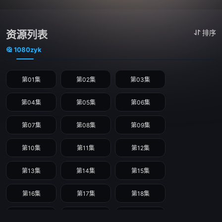
资源列表
排序
1080zyk
第01集
第02集
第03集
第04集
第05集
第06集
第07集
第08集
第09集
第10集
第11集
第12集
第13集
第14集
第15集
第16集
第17集
第18集
第19集
第20集
第21集