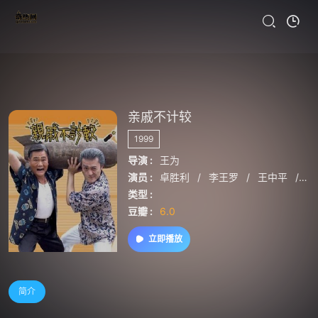
亲戚不计较
1999
导演 :
王为
演员 :
卓胜利
/
李王罗
/
王中平
/
王
类型 :
豆瓣 :
6.0
立即播放
简介