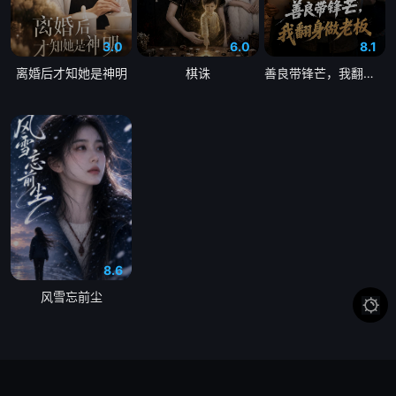
3.0
6.0
8.1
离婚后才知她是神明
棋诛
善良带锋芒，我翻身做老板
8.6
风雪忘前尘
