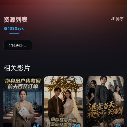
资源列表
排序
1080zyk
1/16决赛-阿根廷VS佛得角
相关影片
4.5
9.3
7.5