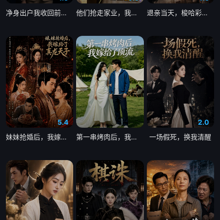
净身出户我收回前夫百亿订单
他们抢走家业，我拿下整个翡翠圈
退亲当天，梭哈彩礼买猪圈
5.4
2.0
妹妹抢婚后，我嫁给了真龙天子
第一串烤肉后，我嫁给了顶流
一场假死，换我清醒