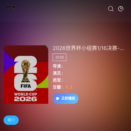
2026世界杯小组赛1/16决赛-阿根廷VS佛得角
2026
导演 :
演员 :
类型 :
豆瓣 :
6.3
立即播放
简介